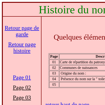
Histoire du n
Retour page de
garde
Quelques éléments
Retour page
histoire
Page
Descr
01
Carte de répartition du patro
02
Communes de naissances
03
Origine du nom :
Page 01
04
Présence du nom sur la " toile
05
Page 02
Page 03
retour haut de page