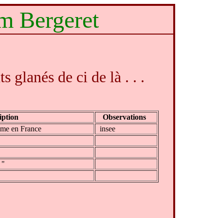
om Bergeret
 glanés de ci de là . . .
iption
Observations
nyme en France
insee
 "